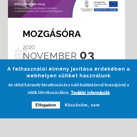
MOZGÁSÓRA
2020
03
NOVEMBER
KEDD
A felhasználói élmény javítása érdekében a
webhelyen sütiket használunk
Az oldal bármely hivatkozására való kattintással hozzájárul a
ÜLLÉS
sütik létrehozásához.
További információk
Déryné Kulturális Központ
Elfogadom
Köszönöm, nem