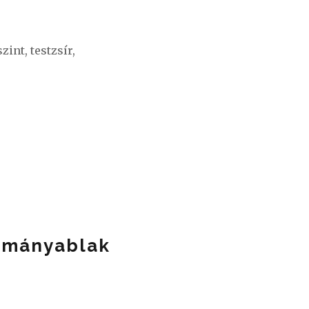
zint, testzsír,
ormányablak