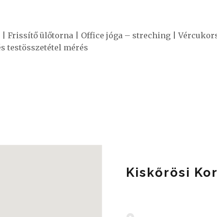
 | Frissítő ülőtorna | Office jóga – streching | Vércukors
és testösszetétel mérés
Kiskőrösi K