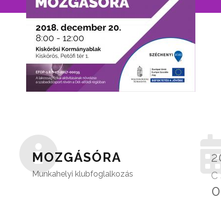
MOZGÁSÓRA
2
Munkahelyi klubfoglalkozás
C
0