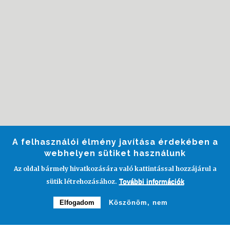
A felhasználói élmény javítása érdekében a
webhelyen sütiket használunk
Az oldal bármely hivatkozására való kattintással hozzájárul a
sütik létrehozásához.
További információk
Elfogadom
Köszönöm, nem
KÉPEK A RENDEZVÉNYRŐL