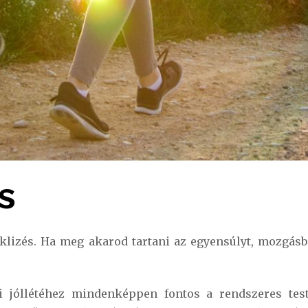
s
ciklizés. Ha meg akarod tartani az egyensúlyt, mozgásb
ai jóllétéhez mindenképpen fontos a rendszeres tes