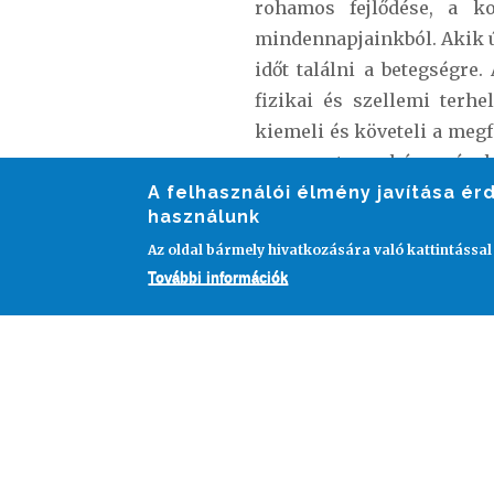
rohamos fejlődése, a ko
mindennapjainkból. Akik ú
időt találni a betegségr
fizikai és szellemi terh
kiemeli és követeli a megfe
van a motoros képességek 
igény kialakításának. A r
A felhasználói élmény javítása é
használunk
különböző betegségek kial
Az oldal bármely hivatkozására való kattintással
A sport mentális egészség
További információk
feszültség- és stresszold
jobbnak ítélték meg a h
javulnak társas kapcsolat
átvészelhetjük. Azonba
elengedhetetlen a rendsz
heti 3-4 alkalommal, 30-5