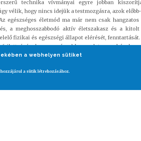
rszerű technika vívmányai egyre jobban kiszorítjá
gy vélik, hogy nincs idejük a testmozgásra, azok előbb
e. Az egészséges életmód ma már nem csak hangzatos
elés, a meghosszabbodó aktív életszakasz és a kitolt
lelő fizikai és egészségi állapot elérését, fenntartását
fejlettségének, a mozgással kapcsolatos szokások, az
endszeres testmozgás átlagélettartam növelő és közér
rdekében a webhelyen sütiket
akulását megelőző, preventív jellege tudományos kutatá
 hozzájárul a sütik létrehozásához.
re kifejtett hatása, illetve az, hogy milyen sűrűn has
ásra, köztudott. Munkavállalókon végzett kutatások is 
angulatukat azokon a napokon, amikor edzettek. A r
aink, jobban tudjuk beosztani az időnket és a munkahe
n ahhoz hogy pozitív élettani változások alakulj
eres és megfelelő intenzitású edzés! Az egészségm
0 percen keresztül érdemes sportolnunk.