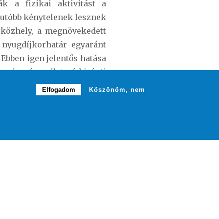
k a fizikai aktivitást a
-utóbb kénytelenek lesznek
 közhely, a megnövekedett
 nyugdíjkorhatár egyaránt
. Ebben igen jelentős hatása
 egészséges életmód iránti
zet javító hatása, továbbá
Elfogadom
Köszönöm, nem
sokkal alátámasztott tény.
ználják bevált módszerként
igazolják, hogy az emberek
endszeres edzés hatására
lyi stresszt is könnyebben
anak ki szervezetünkben
egőrzés érdekében minimum